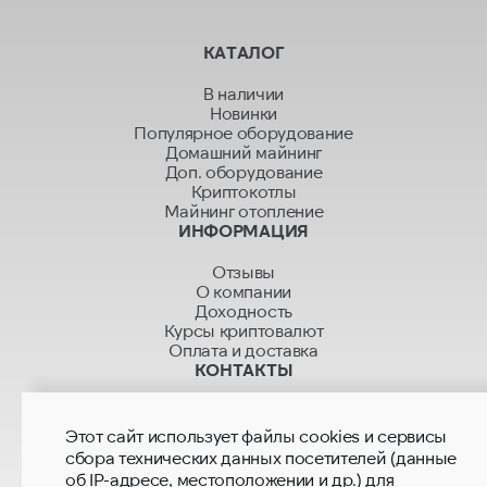
КАТАЛОГ
В наличии
Новинки
Популярное оборудование
Домашний майнинг
Доп. оборудование
Криптокотлы
Майнинг отопление
ИНФОРМАЦИЯ
Отзывы
О компании
Доходность
Курсы криптовалют
Оплата и доставка
КОНТАКТЫ
+7 499 280 01 01
+7 915 280 02 02
Этот сайт использует файлы cookies и сервисы
hashrate.sales@mail.ru
сбора технических данных посетителей (данные
hashrate.global@gmail.com
об IP-адресе, местоположении и др.) для