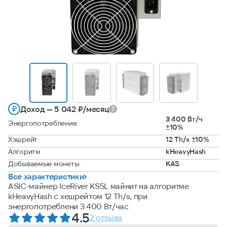
Доход — 5 042 ₽/месяц
3 400 Вт/ч
Энергопотребление
±10%
Хэшрейт
12 Th/s ±10%
Алгоритм
kHeavyHash
Добываемые монеты
KAS
Все характеристики
ASIC-майнер IceRiver KS5L майнит на алгоритме
kHeavyHash с хешрейтом 12 Th/s, при
энергопотреблени 3 400 Вт/час
4.5
2 отзыва