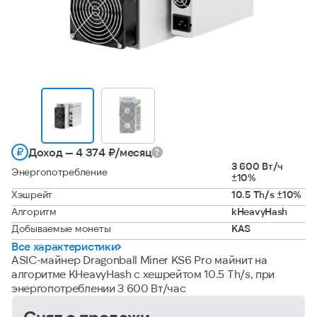
Доход — 4 374 ₽/месяц
3 600 Вт/ч
Энергопотребление
±10%
Хэшрейт
10.5 Th/s ±10%
Алгоритм
kHeavyHash
Добываемые монеты
KAS
Все характеристики
ASIC-майнер Dragonball Miner KS6 Pro майнит на
алгоритме KHeavyHash с хешрейтом 10.5 Th/s, при
энергопотреблении 3 600 Вт/час
Снят с продажи