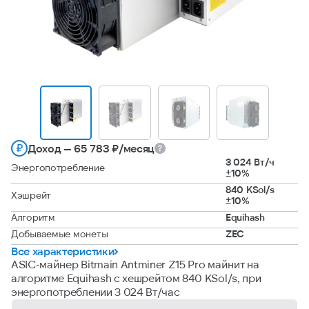
Доход — 65 783 ₽/месяц
3 024 Вт/ч
Энергопотребление
±10%
840 KSol/s
Хэшрейт
±10%
Алгоритм
Equihash
Добываемые монеты
ZEC
Все характеристики
ASIC-майнер Bitmain Antminer Z15 Pro майнит на
алгоритме Equihash с хешрейтом 840 KSol/s, при
энергопотреблении 3 024 Вт/час