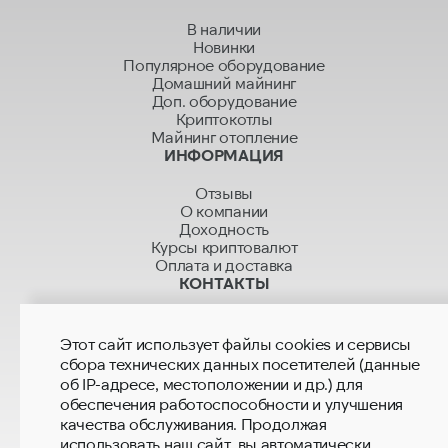
В наличии
Новинки
Популярное оборудование
Домашний майнинг
Доп. оборудование
Криптокотлы
Майнинг отопление
ИНФОРМАЦИЯ
Отзывы
О компании
Доходность
Курсы криптовалют
Оплата и доставка
КОНТАКТЫ
+7 499 280 01 01
+7 915 280 02 02
Этот сайт использует файлы cookies и сервисы
hashrate.sales@mail.ru
сбора технических данных посетителей (данные
hashrate.global@gmail.com
об IP-адресе, местоположении и др.) для
Магазины
обеспечения работоспособности и улучшения
качества обслуживания. Продолжая
использовать наш сайт, вы автоматически