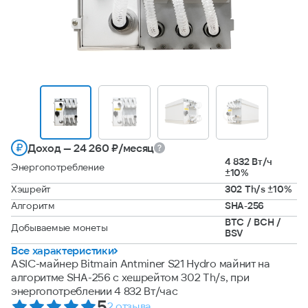
Доход — 24 260 ₽/месяц
4 832 Вт/ч
Энергопотребление
±10%
Хэшрейт
302 Th/s ±10%
Алгоритм
SHA-256
BTC / BCH /
Добываемые монеты
BSV
Все характеристики
ASIC-майнер Bitmain Antminer S21 Hydro майнит на
алгоритме SHA-256 с хешрейтом 302 Th/s, при
энергопотреблении 4 832 Вт/час
5
2 отзыва