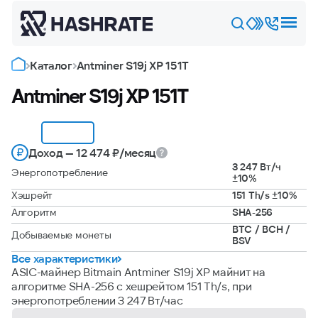
Каталог
Antminer S19j XP 151T
Antminer S19j XP 151T
Доход — 12 474 ₽/месяц
3 247 Вт/ч
Энергопотребление
±10%
Хэшрейт
151 Th/s ±10%
Алгоритм
SHA-256
BTC / BCH /
Добываемые монеты
BSV
Все характеристики
ASIC-майнер Bitmain Antminer S19j XP майнит на
алгоритме SHA-256 с хешрейтом 151 Th/s, при
энергопотреблении 3 247 Вт/час