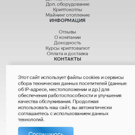
Доп. оборудование
Криптокотлы
Майнинг отопление
ИНФОРМАЦИЯ
Отзывы
О компании
Доходность
Курсы криптовалют
Оплата и доставка
КОНТАКТЫ
+7 499 280 01 01
+7 915 280 02 02
Этот сайт использует файлы cookies и сервисы
hashrate.sales@mail.ru
сбора технических данных посетителей (данные
hashrate.global@gmail.com
об IP-адресе, местоположении и др.) для
Магазины
обеспечения работоспособности и улучшения
качества обслуживания. Продолжая
использовать наш сайт, вы автоматически
соглашаетесь с использованием данных
технологий.
Соглашаюсь