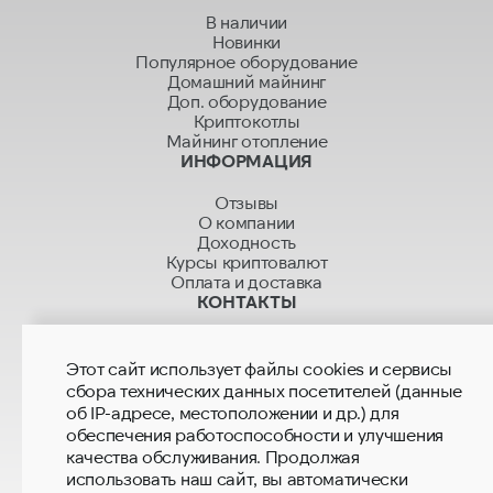
В наличии
Новинки
Популярное оборудование
Домашний майнинг
Доп. оборудование
Криптокотлы
Майнинг отопление
ИНФОРМАЦИЯ
Отзывы
О компании
Доходность
Курсы криптовалют
Оплата и доставка
КОНТАКТЫ
+7 499 280 01 01
+7 915 280 02 02
Этот сайт использует файлы cookies и сервисы
hashrate.sales@mail.ru
сбора технических данных посетителей (данные
hashrate.global@gmail.com
об IP-адресе, местоположении и др.) для
Магазины
обеспечения работоспособности и улучшения
качества обслуживания. Продолжая
использовать наш сайт, вы автоматически